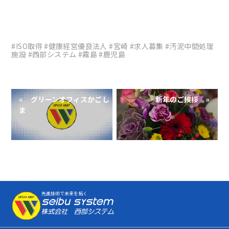
#ISO取得
#健康経営優良法人
#宮崎
#求人募集
#汚泥中間処理
施設
#西部システム
#霧島
#鹿児島
« グリーンオフィスかごし
新年のご挨拶 »
ま
先進技術で未来を拓く